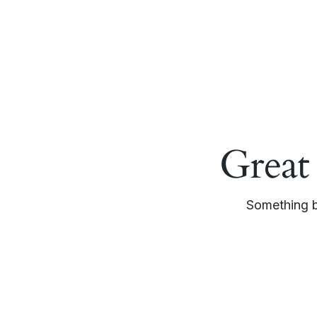
Great
Something bi