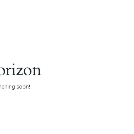
orizon
unching soon!