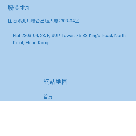
聯盟地址
香港北角聯合出版大廈2303-04室
Flat 2303-04, 23/F, SUP Tower, 75-83 King’s Road, North
Point, Hong Kong
網站地圖
首頁
關於我們
理事與會員單位
觀點與研究